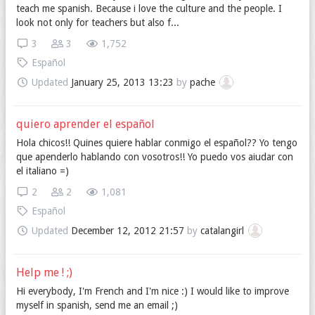
teach me spanish. Because i love the culture and the people. I
look not only for teachers but also f...
3
3
1,752
Español
Updated
January 25, 2013 13:23
by
pache
quiero aprender el español
Hola chicos!! Quines quiere hablar conmigo el español?? Yo tengo
que apenderlo hablando con vosotros!! Yo puedo vos aiudar con
el italiano =)
2
2
1,081
Español
Updated
December 12, 2012 21:57
by
catalangirl
Help me ! ;)
Hi everybody, I'm French and I'm nice :) I would like to improve
myself in spanish, send me an email ;)