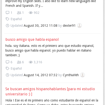
improve my English skills. I also like to learn new languages ​​like
French and Spanish. If y...
1
1
902
Español
Updated
August 30, 2012 11:08
by
dexter91
busco amigo que habla espanol
hola. soy italiana. esto es el primiero ano que estudio espanol,
busco amigo que habla espanol. yo puedo hablar en italiano
tambien ;)
6
6
3,316
Español
Updated
August 14, 2012 07:32
by
CynthiaYeh
Se buscan amigos hispanohablantes [para mi estudio
universitario :) ]
Hola ! Ese es el mi primero aňo como estudiante de espaňol en la