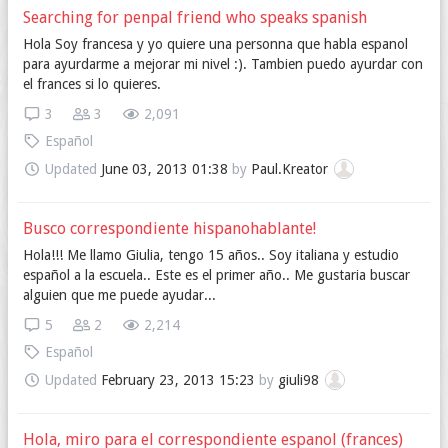
Searching for penpal friend who speaks spanish
Hola Soy francesa y yo quiere una personna que habla espanol
para ayurdarme a mejorar mi nivel :). Tambien puedo ayurdar con
el frances si lo quieres.
3
3
2,091
Español
Updated
June 03, 2013 01:38
by
Paul.Kreator
Busco correspondiente hispanohablante!
Hola!!! Me llamo Giulia, tengo 15 años.. Soy italiana y estudio
español a la escuela.. Este es el primer año.. Me gustaria buscar
alguien que me puede ayudar...
5
2
2,214
Español
Updated
February 23, 2013 15:23
by
giuli98
Hola, miro para el correspondiente espanol (frances)