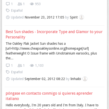
1
1
953
Español
Updated
November 23, 2012 17:05
by
Spirit
Best Sun shades - Incorporate Type and Glamor to your
Personality
The Oakley Flak Jacket Sun shades has a
[url=http://www.cheapoakleysonline.org]homepage[/url]
featherweight O Issue frame with Unobtainium earsocks, plus
the...
1
1
1,103
Español
Updated
September 02, 2012 08:22
by
linhaibi
póngase en contacto conmigo si quieres aprender
italiano
Hello everybody, I'm 20 years old and I'm from Italy. I have to