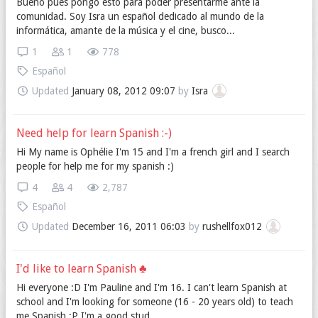
Bueno pues pongo esto para poder presentarme ante la
comunidad. Soy Isra un español dedicado al mundo de la
informática, amante de la música y el cine, busco...
1
1
778
Español
Updated
January 08, 2012 09:07
by
Isra
Need help for learn Spanish :-)
Hi My name is Ophélie I'm 15 and I'm a french girl and I search
people for help me for my spanish :)
4
4
2,787
Español
Updated
December 16, 2011 06:03
by
rushellfox012
I'd like to learn Spanish ♣
Hi everyone :D I'm Pauline and I'm 16. I can't learn Spanish at
school and I'm looking for someone (16 - 20 years old) to teach
me Spanish :P I'm a good stud...