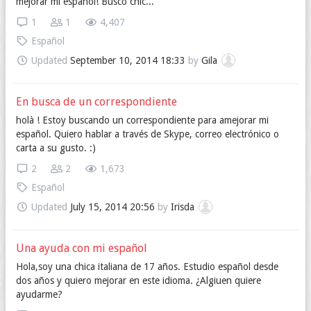
mejorar mi español! Busco chic...
1
1
4,407
Español
Updated
September 10, 2014 18:33
by
Gila
En busca de un correspondiente
holà ! Estoy buscando un correspondiente para amejorar mi
español. Quiero hablar a través de Skype, correo electrónico o
carta a su gusto. :)
2
2
1,673
Español
Updated
July 15, 2014 20:56
by
Irisda
Una ayuda con mi español
Hola,soy una chica italiana de 17 años. Estudio español desde
dos años y quiero mejorar en este idioma. ¿Algiuen quiere
ayudarme?