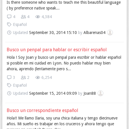
Is there someone who wants to teach me this beautiful language
( by preference native speak...
4
4
4,384
Español
Updated
September 30, 2014 15:10
by
Albarenas04
Busco un penpal para hablar or escribir español
Hola ! Soy Joan y busco un penpal para escribir or hablar español
si posible en mi cuidad en Lyon. No puedo hablar muy bien
ahora, aprendo (lentamente pero s...
3
2
6,254
Español
Updated
September 15, 2014 09:09
by
Joan88
Busco un correspondiente español
Hola!! Me llamo Ilaria, soy una chica italiana y tengo diecinueve
años. Mi sueño es trabajar en los cruceros y ahora tengo que