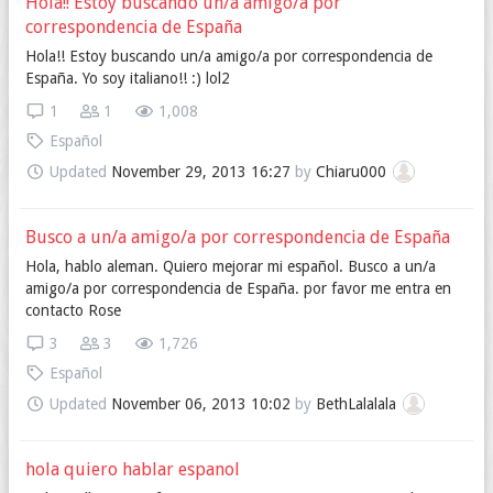
Hola!! Estoy buscando un/a amigo/a por
correspondencia de España
Hola!! Estoy buscando un/a amigo/a por correspondencia de
España. Yo soy italiano!! :) lol2
1
1
1,008
Español
Updated
November 29, 2013 16:27
by
Chiaru000
Busco a un/a amigo/a por correspondencia de España
Hola, hablo aleman. Quiero mejorar mi español. Busco a un/a
amigo/a por correspondencia de España. por favor me entra en
contacto Rose
3
3
1,726
Español
Updated
November 06, 2013 10:02
by
BethLalalala
hola quiero hablar espanol