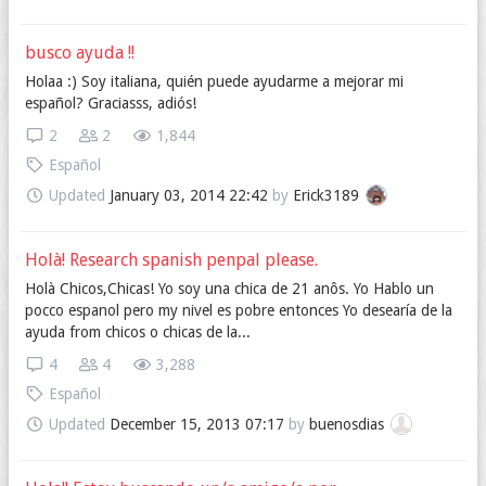
busco ayuda !!
Holaa :) Soy italiana, quién puede ayudarme a mejorar mi
español? Graciasss, adiós!
2
2
1,844
Español
Updated
January 03, 2014 22:42
by
Erick3189
Holà! Research spanish penpal please.
Holà Chicos,Chicas! Yo soy una chica de 21 anôs. Yo Hablo un
pocco espanol pero my nivel es pobre entonces Yo desearía de la
ayuda from chicos o chicas de la...
4
4
3,288
Español
Updated
December 15, 2013 07:17
by
buenosdias