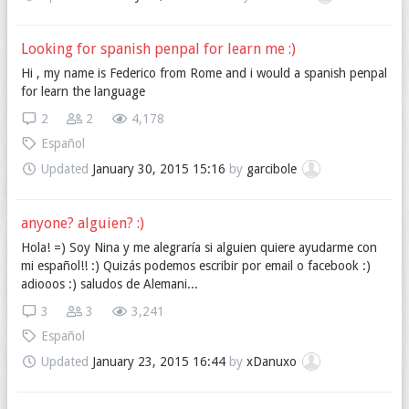
Looking for spanish penpal for learn me :)
Hi , my name is Federico from Rome and i would a spanish penpal
for learn the language
2
2
4,178
Español
Updated
January 30, 2015 15:16
by
garcibole
anyone? alguien? :)
Hola! =) Soy Nina y me alegraría si alguien quiere ayudarme con
mi español!! :) Quizás podemos escribir por email o facebook :)
adiooos :) saludos de Alemani...
3
3
3,241
Español
Updated
January 23, 2015 16:44
by
xDanuxo