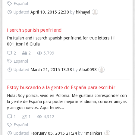
Español
Updated
April 10, 2015 22:30
by
hkhayal
i serch spanish penfriend
i'm italian and i search spanish penfriend,for true letters Hi
001_icon16 Giulia
2
2
5,799
Español
Updated
March 21, 2015 13:38
by
Alba0098
Estoy buscando a la gente de España para escribir
Hola! Soy polaca, vivio en Polonia. Me gustaría corresponder con
la gente de España para poder mejorar el idioma, conocer amigas
y amigos nuevos. Aqui tenéis...
1
1
4,312
Español
Updated
February 05, 2015 21:24
by
1malinka1