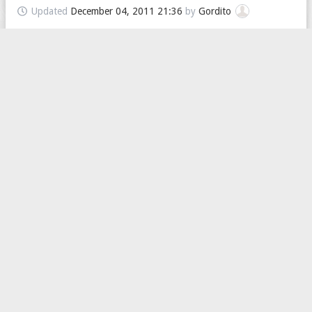
Updated
December 04, 2011 21:36
by
Gordito
Busco Amigos Espanoles
Hola! busco amigos que hablen espanol. Me encanta accento de
America Latina especialmente Argentina. Me gustaria charlar por
skype en espanol e ingles y apre...
1
1
764
Español
Updated
December 02, 2011 09:55
by
bearded.collie
I want to learn Spanish...
I want to learn Spanish, can anybody help me:) I know English
and Russian but want to know Spanish very much
2
2
858
Español
Updated
November 11, 2011 03:56
by
anglinajohn456