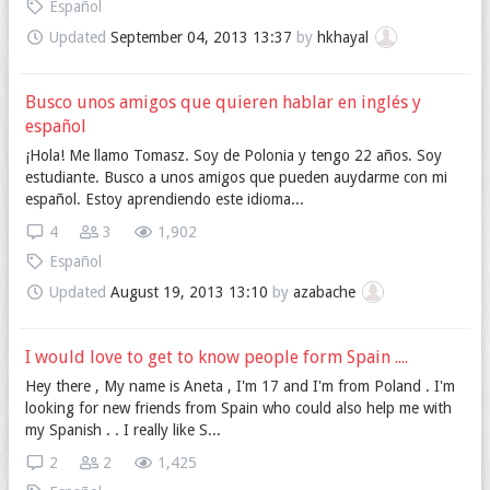
Español
Updated
September 04, 2013 13:37
by
hkhayal
Busco unos amigos que quieren hablar en inglés y
español
¡Hola! Me llamo Tomasz. Soy de Polonia y tengo 22 años. Soy
estudiante. Busco a unos amigos que pueden auydarme con mi
español. Estoy aprendiendo este idioma...
4
3
1,902
Español
Updated
August 19, 2013 13:10
by
azabache
I would love to get to know people form Spain ....
Hey there , My name is Aneta , I'm 17 and I'm from Poland . I'm
looking for new friends from Spain who could also help me with
my Spanish . . I really like S...
2
2
1,425