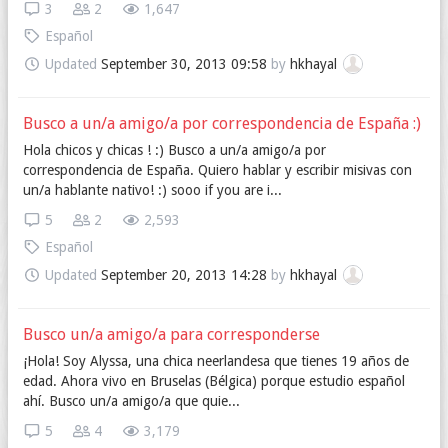
3
2
1,647
Español
Updated
September 30, 2013 09:58
by
hkhayal
Busco a un/a amigo/a por correspondencia de España :)
Hola chicos y chicas ! :) Busco a un/a amigo/a por
correspondencia de España. Quiero hablar y escribir misivas con
un/a hablante nativo! :) sooo if you are i...
5
2
2,593
Español
Updated
September 20, 2013 14:28
by
hkhayal
Busco un/a amigo/a para corresponderse
¡Hola! Soy Alyssa, una chica neerlandesa que tienes 19 años de
edad. Ahora vivo en Bruselas (Bélgica) porque estudio español
ahí. Busco un/a amigo/a que quie...
5
4
3,179