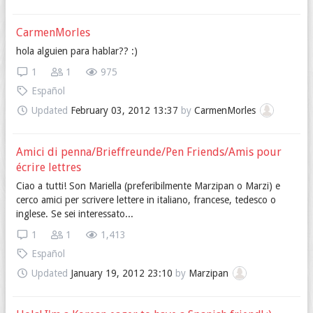
CarmenMorles
hola alguien para hablar?? :)
1
1
975
Español
Updated
February 03, 2012 13:37
by
CarmenMorles
Amici di penna/Brieffreunde/Pen Friends/Amis pour
écrire lettres
Ciao a tutti! Son Mariella (preferibilmente Marzipan o Marzi) e
cerco amici per scrivere lettere in italiano, francese, tedesco o
inglese. Se sei interessato...
1
1
1,413
Español
Updated
January 19, 2012 23:10
by
Marzipan