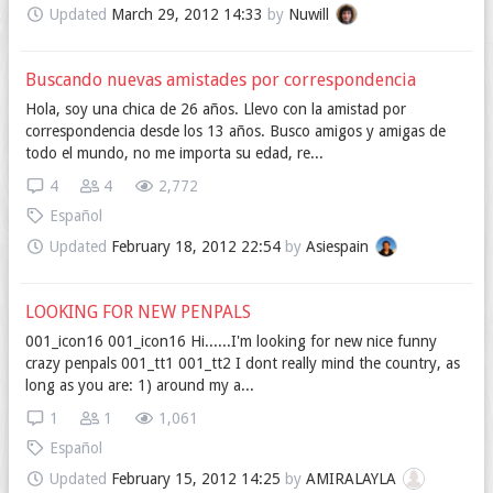
Updated
March 29, 2012 14:33
by
Nuwill
Buscando nuevas amistades por correspondencia
Hola, soy una chica de 26 años. Llevo con la amistad por
correspondencia desde los 13 años. Busco amigos y amigas de
todo el mundo, no me importa su edad, re...
4
4
2,772
Español
Updated
February 18, 2012 22:54
by
Asiespain
LOOKING FOR NEW PENPALS
001_icon16 001_icon16 Hi......I'm looking for new nice funny
crazy penpals 001_tt1 001_tt2 I dont really mind the country, as
long as you are: 1) around my a...
1
1
1,061
Español
Updated
February 15, 2012 14:25
by
AMIRALAYLA