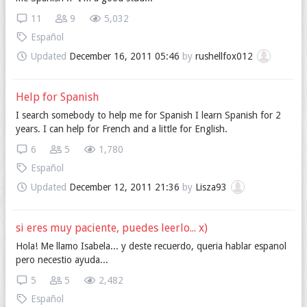
11
9
5,032
Español
Updated
December 16, 2011 05:46
by
rushellfox012
Help for Spanish
I search somebody to help me for Spanish I learn Spanish for 2
years. I can help for French and a little for English.
6
5
1,780
Español
Updated
December 12, 2011 21:36
by
Lisza93
si eres muy paciente, puedes leerlo... x)
Hola! Me llamo Isabela... y deste recuerdo, queria hablar espanol
pero necestio ayuda...
5
5
2,482
Español