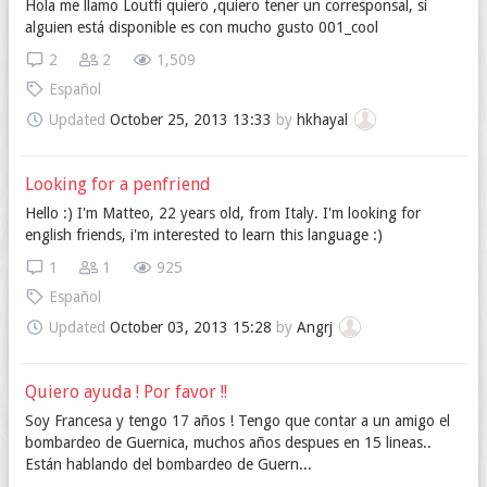
Hola me llamo Loutfi quiero ,quiero tener un corresponsal, si
alguien está disponible es con mucho gusto 001_cool
2
2
1,509
Español
Updated
October 25, 2013 13:33
by
hkhayal
Looking for a penfriend
Hello :) I'm Matteo, 22 years old, from Italy. I'm looking for
english friends, i'm interested to learn this language :)
1
1
925
Español
Updated
October 03, 2013 15:28
by
Angrj
Quiero ayuda ! Por favor !!
Soy Francesa y tengo 17 años ! Tengo que contar a un amigo el
bombardeo de Guernica, muchos años despues en 15 lineas..
Están hablando del bombardeo de Guern...