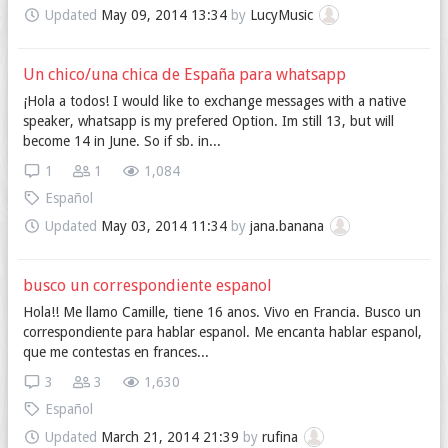
Updated
May 09, 2014 13:34
by
LucyMusic
Un chico/una chica de España para whatsapp
¡Hola a todos! I would like to exchange messages with a native
speaker, whatsapp is my prefered Option. Im still 13, but will
become 14 in June. So if sb. in...
1
1
1,084
Español
Updated
May 03, 2014 11:34
by
jana.banana
busco un correspondiente espanol
Hola!! Me llamo Camille, tiene 16 anos. Vivo en Francia. Busco un
correspondiente para hablar espanol. Me encanta hablar espanol,
que me contestas en frances...
3
3
1,630
Español
Updated
March 21, 2014 21:39
by
rufina