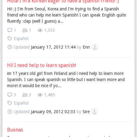
Hola! I'm a Korean eager to have a Spanish friend! :)
Hi! :) I'm from Seoul, Korea and I'm trying to find a Spanish
friend who can help me learn Spanish! I can speak English quite
fluently :clap (well I guess) a...
1
1
1,353
Español
Updated
January 17, 2012 11:44
by
Enn
Hi! I need help to learn spanish!
im 17 years old girl from Finland and i need help to learn more
Spanish. I can speak spanish so little but i want learn more and
more! it would be nice if yo...
3
3
1,485
Español
Updated
January 09, 2012 02:33
by
Sire
Buenas