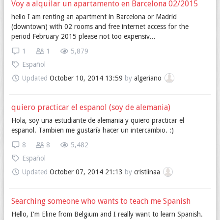
Voy a alquilar un apartamento en Barcelona 02/2015
hello I am renting an apartment in Barcelona or Madrid
(downtown) with 02 rooms and free internet access for the
period February 2015 please not too expensiv...
1
1
5,879
Español
Updated
October 10, 2014 13:59
by
algeriano
quiero practicar el espanol (soy de alemania)
Hola, soy una estudiante de alemania y quiero practicar el
espanol. Tambien me gustaría hacer un intercambio. :)
8
8
5,482
Español
Updated
October 07, 2014 21:13
by
cristiinaa
Searching someone who wants to teach me Spanish
Hello, I'm Eline from Belgium and I really want to learn Spanish.