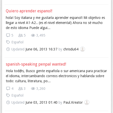
Quiero aprender espanol!
hola! Soy italiana y me gustarìa aprender espanol! Mi objetivo es
llegar a nivel A1-A2.. (es el nivel elemental) Ahora no sé mucho
de esto idioma Puede algui...
5
5
3,495
Español
Updated
June 06, 2013 16:37
by
chrisdu64
spanish-speaking penpal wanted!
Hola tod@s, Busco gente española o sur-americana para practicar
el idioma, intercambiando correos electronicos y hablanda sobre
todo: cultura, literatura, po...
4
3
3,260
Español
Updated
June 03, 2013 01:40
by
Paul.Kreator