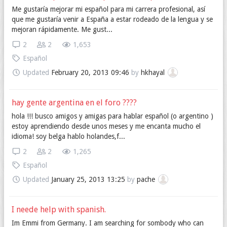
Me gustaría mejorar mi español para mi carrera profesional, así
que me gustaría venir a España a estar rodeado de la lengua y se
mejoran rápidamente. Me gust...
2
2
1,653
Español
Updated
February 20, 2013 09:46
by
hkhayal
hay gente argentina en el foro ????
hola !!! busco amigos y amigas para hablar español (o argentino )
estoy aprendiendo desde unos meses y me encanta mucho el
idioma! soy belga hablo holandes,f...
2
2
1,265
Español
Updated
January 25, 2013 13:25
by
pache
I neede help with spanish.
Im Emmi from Germany. I am searching for sombody who can