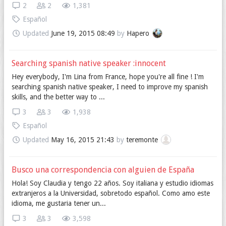
2
2
1,381
Español
Updated
June 19, 2015 08:49
by
Hapero
Searching spanish native speaker :innocent
Hey everybody, I'm Lina from France, hope you're all fine ! I'm
searching spanish native speaker, I need to improve my spanish
skills, and the better way to ...
3
3
1,938
Español
Updated
May 16, 2015 21:43
by
teremonte
Busco una correspondencia con alguien de España
Hola! Soy Claudia y tengo 22 años. Soy italiana y estudio idiomas
extranjeros a la Universidad, sobretodo español. Como amo este
idioma, me gustaria tener un...
3
3
3,598