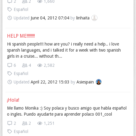
2
2
1,660
Español
Updated
June 04, 2012 07:04
by
linhaita
HELP ME!!!!!!!!!
Hi spanish people!!! how are you? i really need a help.. i love
spansh languages, and i talked it for a week with two spanish
girls in a cruise... without th...
6
4
2,582
Español
Updated
April 22, 2012 15:03
by
Asiespain
¡Hola!
Me llamo Monika :) Soy polaca y busco amigo que habla español
o ingles. Puedo ayudarte para aprender polaco 001_cool
2
2
1,251
Español