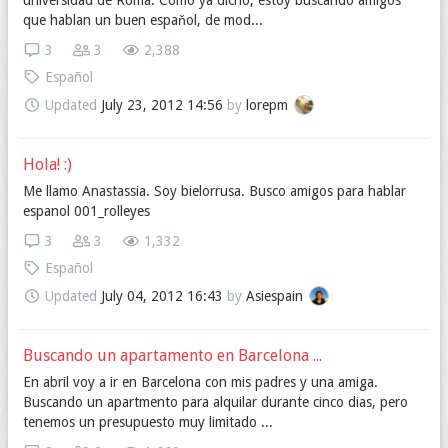
universidad de Roma. Como ya dicho, estoy buscando amigos
que hablan un buen espaňol, de mod...
3
3
2,388
Español
Updated
July 23, 2012 14:56
by
lorepm
Hola! :)
Me llamo Anastassia. Soy bielorrusa. Busco amigos para hablar
espanol 001_rolleyes
3
3
1,332
Español
Updated
July 04, 2012 16:43
by
Asiespain
Buscando un apartamento en Barcelona ...
En abril voy a ir en Barcelona con mis padres y una amiga.
Buscando un apartmento para alquilar durante cinco dias, pero
tenemos un presupuesto muy limitado ...