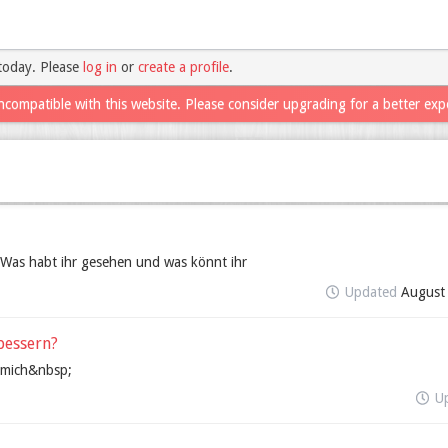
today. Please
log in
or
create a profile
.
ncompatible with this website. Please consider upgrading for a better exp
 Was habt ihr gesehen und was könnt ihr
Updated
August
bessern?
u mich&nbsp;
U