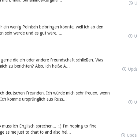
nd me E-mail. Sahamikowk@gmai...
U
ir ein wenig Polnisch beibringen könnte, weil ich ab den
en sein werde und es gut wäre, ...
U
 gerne die ein oder andere Freundschaft schließen. Was
ch zu berichten? Also, ich heiße A...
Upd
 nach deutschen Freunden. Ich würde mich sehr freuen, wenn
 Ich komme ursprünglich aus Russ...
U
muss ich Englisch sprechen... :,) I'm hoping to fine
 as me just to chat to and also hel...
Upda