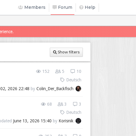
Members
Forum
Help
erience.
Show filters
152
5
10
Deutsch
 02, 2026 22:48
by
Colin_Der_Backfisch
68
3
3
Deutsch
pdated
June 13, 2026 15:40
by
Korisnik