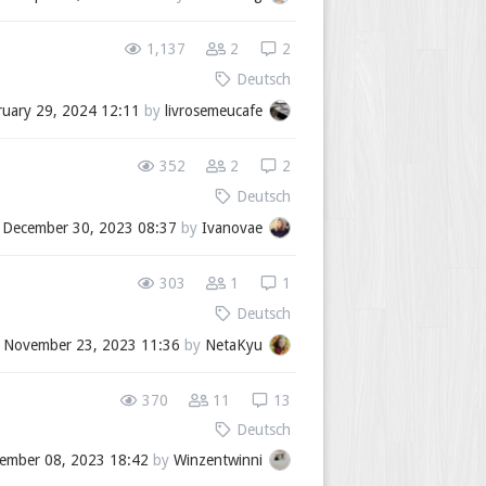
1,137
2
2
Deutsch
ruary 29, 2024 12:11
by
livrosemeucafe
352
2
2
Deutsch
d
December 30, 2023 08:37
by
Ivanovae
303
1
1
Deutsch
d
November 23, 2023 11:36
by
NetaKyu
370
11
13
Deutsch
ember 08, 2023 18:42
by
Winzentwinni