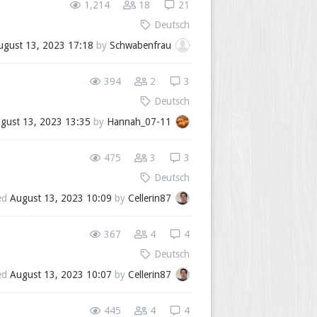
1,214
18
21
Deutsch
ugust 13, 2023 17:18
by
Schwabenfrau
394
2
3
Deutsch
gust 13, 2023 13:35
by
Hannah_07-11
475
3
3
Deutsch
ed
August 13, 2023 10:09
by
Cellerin87
367
4
4
Deutsch
ed
August 13, 2023 10:07
by
Cellerin87
445
4
4