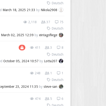
Deutsch
ed
March 18, 2025 21:33
by
Nikola2908
2,118
37
75
Deutsch
d
March 02, 2025 12:39
by
eintagsfliege
411
3
8
Deutsch
ed
October 05, 2024 10:57
by
Lotta207
248
1
1
Deutsch
September 23, 2024 11:35
by
steve-san
474
5
6
Deutsch