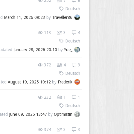
252
7
8
Deutsch
ed
March 11, 2026 09:23
by
Traveller86
113
3
4
Deutsch
pdated
January 28, 2026 20:10
by
Yue_
372
4
9
Deutsch
ated
August 19, 2025 10:12
by
Frederik
232
1
1
Deutsch
ated
June 09, 2025 13:47
by
Optimistin
374
3
3