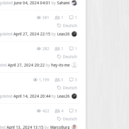
pdated
June 04, 2024 04:01
by
Sahami
381
1
1
Deutsch
pdated
April 27, 2024 22:15
by
Leax26
282
1
1
Deutsch
ated
April 27, 2024 20:22
by
hey-its-me
1,199
3
3
Deutsch
pdated
April 14, 2024 20:44
by
Leax26
422
4
5
Deutsch
ted
April 13, 2024 13:15
by
MarcoBurg