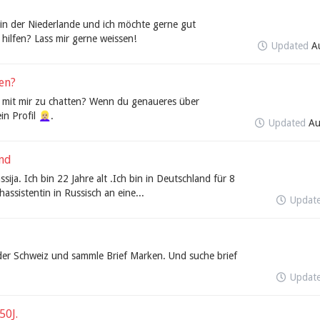
 in der Niederlande und ich möchte gerne gut
hilfen? Lass mir gerne weissen!
Updated
A
en?
ust mit mir zu chatten? Wenn du genaueres über
rofil 👱🏼‍♀️.
Updated
Au
and
ija. Ich bin 22 Jahre alt .Ich bin in Deutschland für 8
assistentin in Russisch an eine...
Updat
der Schweiz und sammle Brief Marken. Und suche brief
Updat
50J.