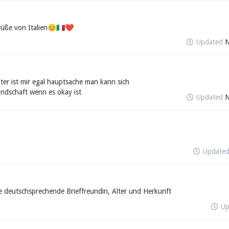
üße von Italien😊🇮🇹❤️
Updated
N
lter ist mir egal hauptsache man kann sich
ndschaft wenn es okay ist
Updated
N
Update
che deutschsprechende Brieffreundin, Alter und Herkunft
Up