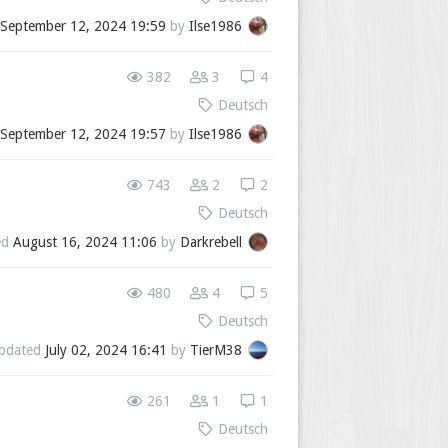
September 12, 2024 19:59
by
Ilse1986
382
3
4
Deutsch
September 12, 2024 19:57
by
Ilse1986
743
2
2
Deutsch
ed
August 16, 2024 11:06
by
Darkrebell
480
4
5
Deutsch
pdated
July 02, 2024 16:41
by
TierM38
261
1
1
Deutsch