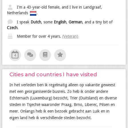
I'm a 43-year-old female, and I live in Landgraaf,
Netherlands
.
I speak
Dutch
, some
English
,
German
, and a tiny bit of
Czech
.
Member for over 4 years.
(Veteran)
4
Cities and countries I have visited
In het verleden ben ik regelmatig alleen op vakantie geweest
met een georganiseerde busreis. Zo heb ik onder andere
Echternach (Luxemburg) bezocht, Trier (Duitsland) en diverse
steden in Tsjechië waaronder Praag, Brno, Liberec, Pilsen en
meer. Onlangs heb ik een bezoek gebracht aan Luik en in
eigen land heb ik verschillende steden bezocht.