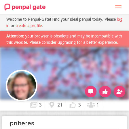
Toggl
navig
Welcome to Penpal-Gate! Find your ideal penpal today. Please
log
in
or
create a profile
.
Attention
: your browser is obsolete and may be incompatible with
this website. Please consider upgrading for a better experience.
3
21
3
1
pnheres