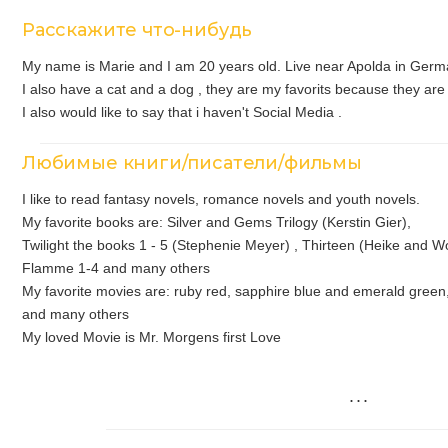
Расскажите что-нибудь
My name is Marie and I am 20 years old. Live near Apolda in Germ
I also have a cat and a dog , they are my favorits because they are 
I also would like to say that i haven't Social Media .
Любимые книги/писатели/фильмы
I like to read fantasy novels, romance novels and youth novels.
My favorite books are: Silver and Gems Trilogy (Kerstin Gier),
Twilight the books 1 - 5 (Stephenie Meyer) , Thirteen (Heike and W
Flamme 1-4 and many others
My favorite movies are: ruby red, sapphire blue and emerald gree
and many others
My loved Movie is Mr. Morgens first Love
...