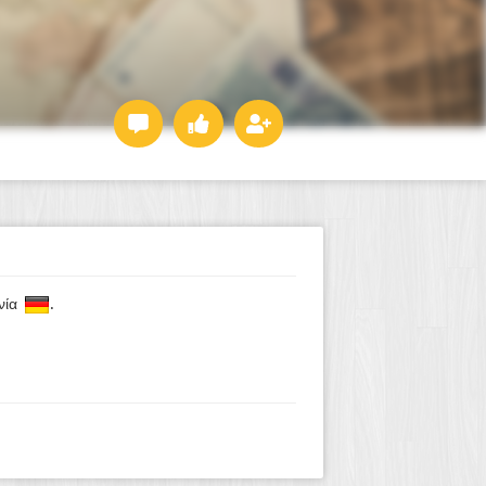
ανία
.