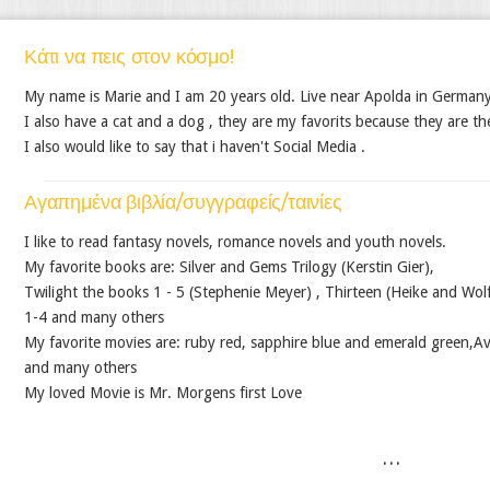
Κάτι να πεις στον κόσμο!
My name is Marie and I am 20 years old. Live near Apolda in Germany
I also have a cat and a dog , they are my favorits because they are th
I also would like to say that i haven't Social Media .
Αγαπημένα βιβλία/συγγραφείς/ταινίες
I like to read fantasy novels, romance novels and youth novels.
My favorite books are: Silver and Gems Trilogy (Kerstin Gier),
Twilight the books 1 - 5 (Stephenie Meyer) , Thirteen (Heike and Wo
1-4 and many others
My favorite movies are: ruby red, sapphire blue and emerald green,A
and many others
My loved Movie is Mr. Morgens first Love
...