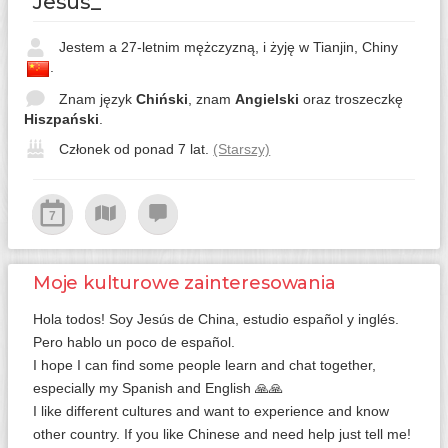
Jesus_
Jestem a 27-letnim mężczyzną, i żyję w Tianjin, Chiny
.
Znam język
Chiński
, znam
Angielski
oraz troszeczkę
Hiszpański
.
Członek od ponad 7 lat.
(Starszy)
7
Moje kulturowe zainteresowania
Hola todos! Soy Jesús de China, estudio español y inglés.
Pero hablo un poco de español.
I hope I can find some people learn and chat together,
especially my Spanish and English 🙏🙏
I like different cultures and want to experience and know
other country. If you like Chinese and need help just tell me!