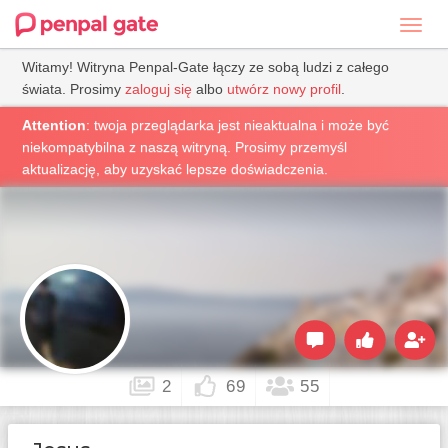
Toggl
navig
Witamy! Witryna Penpal-Gate łączy ze sobą ludzi z całego
świata. Prosimy
zaloguj się
albo
utwórz nowy profil
.
Attention
: twoja przeglądarka jest nieaktualna i może być
niekompatybilna z naszą witryną. Prosimy przemyśl
aktualizację, aby uzyskać lepsze doświadczenia.
2
69
55