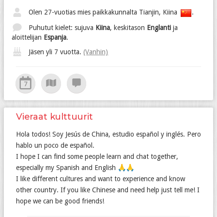
Olen 27-vuotias mies paikkakunnalta Tianjin, Kiina
.
Puhutut kielet: sujuva
Kiina
, keskitason
Englanti
ja
aloittelijan
Espanja
.
Jäsen yli 7 vuotta.
(Vanhin)
7
Vieraat kulttuurit
Hola todos! Soy Jesús de China, estudio español y inglés. Pero
hablo un poco de español.
I hope I can find some people learn and chat together,
especially my Spanish and English 🙏🙏
I like different cultures and want to experience and know
other country. If you like Chinese and need help just tell me! I
hope we can be good friends!