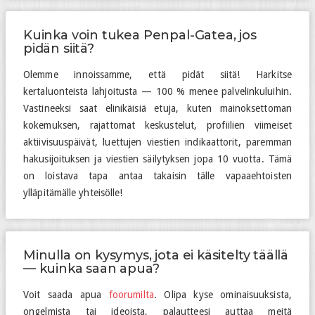
Kuinka voin tukea Penpal-Gatea, jos
pidän siitä?
Olemme innoissamme, että pidät siitä! Harkitse
kertaluonteista lahjoitusta — 100 % menee palvelinkuluihin.
Vastineeksi saat elinikäisiä etuja, kuten mainoksettoman
kokemuksen, rajattomat keskustelut, profiilien viimeiset
aktiivisuuspäivät, luettujen viestien indikaattorit, paremman
hakusijoituksen ja viestien säilytyksen jopa 10 vuotta. Tämä
on loistava tapa antaa takaisin tälle vapaaehtoisten
ylläpitämälle yhteisölle!
Minulla on kysymys, jota ei käsitelty täällä
— kuinka saan apua?
Voit saada apua
foorumilta
. Olipa kyse ominaisuuksista,
ongelmista tai ideoista, palautteesi auttaa meitä