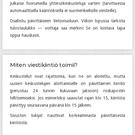
Julkaise foorumeilla yhteisökeskusteluja varten (tarvittaessa
automaattisella käännöksellä ei-suomenkielisille viesteille).
Osallistu päivittäiseen tietovisailuun. Viikon lopussa tarkista
tulostaulukko — voittaja saa merkin! Se on loistava tapa
oppia hauskasti.
Miten viestikiintiö toimii?
Keskustelut ovat rajattomia, kun ne on aloitettu, mutta
uusien keskustelujen aloittamiselle on päivittäinen kiintiö
(perustuu 24 tunnin liukuvaan jaksoon) roskapostin
hillitsemiseksi. Jos esimerkiksi saavutat rajan klo 15, kiintiösi
päivittyy seuraavana päivänä klo 15 jälkeen.
Sivuston tukijat nauttivat korkeammasta päivittäisestä
kiintiöstä.