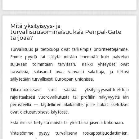
Mitä yksityisyys- ja
turvallisuusominaisuuksia Penpal-Gate
tarjoaa?
Turvallisuus ja tietosuoja ovat tärkeimpiä prioriteettejamme.
Emme pyydä tai säilytä mitään enempää kuin palvelun
sujuvaan toimintaan tarvitaan. Kaikki yhteydet ovat
turvallisia, salasanat ovat vahvasti salattuja, ja tietosi
säilytetään turvallisesti Euroopan unionissa.
Tiliasetuksissasi voit säätää yksityisyysvaihtoehtoja
rajoittaaksesi vuorovaikutusta tai profiilin näkyvyyttä iän
perusteella — täydellinen alaikäisille, joille tiukat asetukset
ovat oletusarvoisesti käytössä.
Estä ihmisiä tietyistä maista tai yksittäisiä jäseniä kokonaan.
Yhteisömme pysyy turvallisena roskapostisuodattimien,