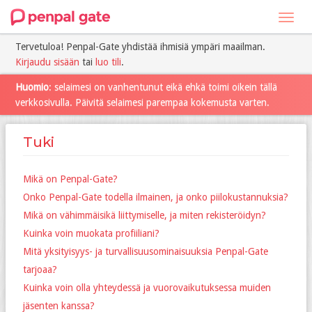
Toggl
navig
Tervetuloa! Penpal-Gate yhdistää ihmisiä ympäri maailman.
Kirjaudu sisään
tai
luo tili
.
Huomio
: selaimesi on vanhentunut eikä ehkä toimi oikein tällä
verkkosivulla. Päivitä selaimesi parempaa kokemusta varten.
Tuki
Mikä on Penpal-Gate?
Onko Penpal-Gate todella ilmainen, ja onko piilokustannuksia?
Mikä on vähimmäisikä liittymiselle, ja miten rekisteröidyn?
Kuinka voin muokata profiiliani?
Mitä yksityisyys- ja turvallisuusominaisuuksia Penpal-Gate
tarjoaa?
Kuinka voin olla yhteydessä ja vuorovaikutuksessa muiden
jäsenten kanssa?