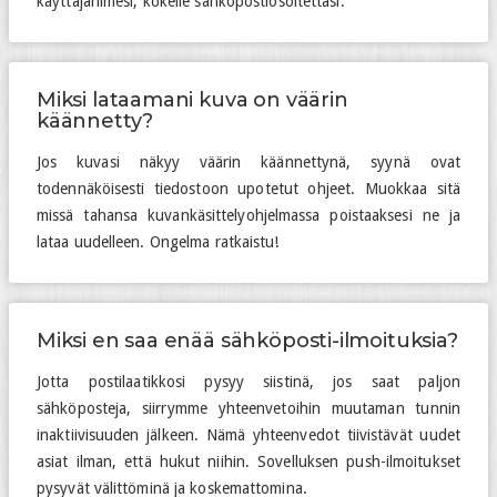
käyttäjänimesi, kokeile sähköpostiosoitettasi.
Miksi lataamani kuva on väärin
käännetty?
Jos kuvasi näkyy väärin käännettynä, syynä ovat
todennäköisesti tiedostoon upotetut ohjeet. Muokkaa sitä
missä tahansa kuvankäsittelyohjelmassa poistaaksesi ne ja
lataa uudelleen. Ongelma ratkaistu!
Miksi en saa enää sähköposti-ilmoituksia?
Jotta postilaatikkosi pysyy siistinä, jos saat paljon
sähköposteja, siirrymme yhteenvetoihin muutaman tunnin
inaktiivisuuden jälkeen. Nämä yhteenvedot tiivistävät uudet
asiat ilman, että hukut niihin. Sovelluksen push-ilmoitukset
pysyvät välittöminä ja koskemattomina.