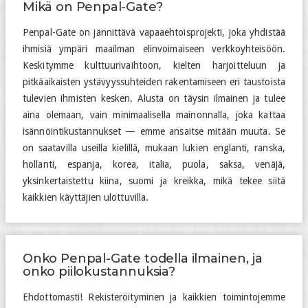
Mikä on Penpal-Gate?
Penpal-Gate on jännittävä vapaaehtoisprojekti, joka yhdistää
ihmisiä ympäri maailman elinvoimaiseen verkkoyhteisöön.
Keskitymme kulttuurivaihtoon, kielten harjoitteluun ja
pitkäaikaisten ystävyyssuhteiden rakentamiseen eri taustoista
tulevien ihmisten kesken. Alusta on täysin ilmainen ja tulee
aina olemaan, vain minimaalisella mainonnalla, joka kattaa
isännöintikustannukset — emme ansaitse mitään muuta. Se
on saatavilla useilla kielillä, mukaan lukien englanti, ranska,
hollanti, espanja, korea, italia, puola, saksa, venäjä,
yksinkertaistettu kiina, suomi ja kreikka, mikä tekee siitä
kaikkien käyttäjien ulottuvilla.
Onko Penpal-Gate todella ilmainen, ja
onko piilokustannuksia?
Ehdottomasti! Rekisteröityminen ja kaikkien toimintojemme