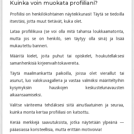
Kuinka voin muokata profiiliani?
Profiilisi on henkilökohtainen näyteikkunasi! Täytä se tiedoilla
itsestäsi, jotta muut tietävät, kuka olet.
Lataa profiilikuva (se voi olla mitä tahansa loukkaamatonta,
mutta jos se on henkilö, sen täytyy olla sinä) ja lisää
mukautettu banneri.
Määritä kielet, joita puhut tai opiskelet, houkutellaksesi
samanhenkisiä kirjeenvaihtokavereita.
Täytä maailmankartta paikoilla, joissa olet vieraillut tai
asunut, luo valokuvagalleria ja vastaa valmiiksi määriteltyihin
kysymyksiin hauskojen keskustelunavausten
aikaansaamiseksi.
Valitse väriteema tehdäksesi siitä ainutlaatuinen ja seuraa,
kuinka monta kertaa profiiliasi on katsottu.
Kerää merkkejä saavutuksista, jotka näytetään ylpeänä —
pääasiassa koristeellisia, mutta erittäin motivoivia!