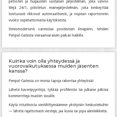
petosten ja huijausten vastaisen järjestelmän, joka valvoo
tilejä 24/7, piilotetun mainejärjestelmän, joka keskeyttää
toistuvasti rikkovat automaattisesti, ja nopean raportoinnin
vuoksi sopimattomasta käytöksestä.
Ihmismoderointi varmistaa positiivisen ilmapiirin, tehden
Penpal-Gatesta vieraanvaraisen paikan kaikille.
Kuinka voin olla yhteydessä ja
vuorovaikutuksessa muiden jäsenten
kanssa?
Penpal-Gatessa on monia tapoja rakentaa yhteyksiä!
Lähetä kaveripyyntöjä, tykkää profiileista tai julkaise julkisia
kommentteja muiden sivuille.
Käytä intuitiivista viestiliittymäämme yksityisiin keskusteluihin
— lähetä rajattomasti viestejä, jaa kuvia tai jopa äänileikkeitä.