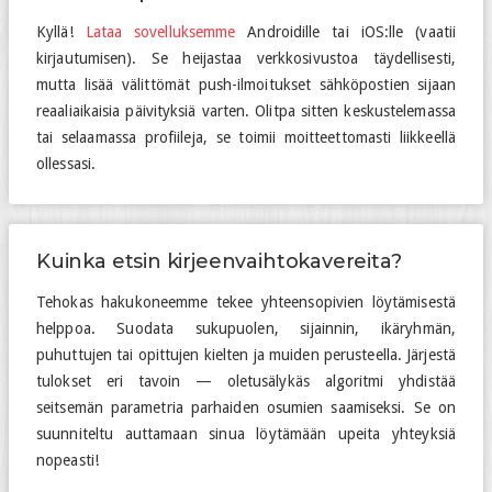
Kyllä!
Lataa sovelluksemme
Androidille tai iOS:lle (vaatii
kirjautumisen). Se heijastaa verkkosivustoa täydellisesti,
mutta lisää välittömät push-ilmoitukset sähköpostien sijaan
reaaliaikaisia päivityksiä varten. Olitpa sitten keskustelemassa
tai selaamassa profiileja, se toimii moitteettomasti liikkeellä
ollessasi.
Kuinka etsin kirjeenvaihtokavereita?
Tehokas hakukoneemme tekee yhteensopivien löytämisestä
helppoa. Suodata sukupuolen, sijainnin, ikäryhmän,
puhuttujen tai opittujen kielten ja muiden perusteella. Järjestä
tulokset eri tavoin — oletusälykäs algoritmi yhdistää
seitsemän parametria parhaiden osumien saamiseksi. Se on
suunniteltu auttamaan sinua löytämään upeita yhteyksiä
nopeasti!