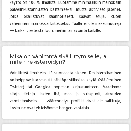
käyttö on 100 % ilmaista. Luotamme minimaalisiin mainoksiin
palvelinkustannusten kattamiseksi, mutta aktiiviset jäsenet,
jotka osallistuvat säännöllisesti, saavat etuja, kuten
vähemmän mainoksia kiitokseksi. Täällä ei ole maksumuureja
— kaikki viesteistä foorumeihin on avointa kaikille.
Mikä on vähimmäisikä liittymiselle, ja
miten rekisteröidyn?
Voit liittyä ilmaiseksi 13-vuotiaasta alkaen. Rekisteröityminen
on helppoa: luo vain tili sähköpostillasi tai käytä X:ää (entinen
Twitter) tai Googlea nopeaan kirjautumiseen. Vaadimme
aitoja tietoja, kuten ikä, maa ja sukupuoli, aitouden
varmistamiseksi — väärennetyt profiilit eivät ole sallittuja,
koska ne ovat yhteisömme hengen vastaisia.