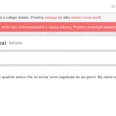
zi z całego świata. Prosimy
zaloguj się
albo
utwórz nowy profil
.
a i może być niekompatybilna z naszą witryną. Prosimy przemyśl aktuali
pal
Italiano
e qualche amico che mi scriva' sono registrata da sei giorni. My name is 