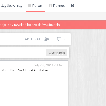
Użytkownicy
Forum
Pomoc
zację, aby uzyskać lepsze doświadczenia.
1 534
3
3
Sybskrypcja
July 05, 2011 08:54
Sara Elisa i'm 13 and i'm italian.