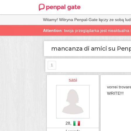
Witamy! Witryna Penpal-Gate łączy ze sobą lud
Attention
: twoja przeglądarka jest nieaktualn
mancanza di amici su Pen
1
sasi
vorrei trovar
WRITE!!!
28,