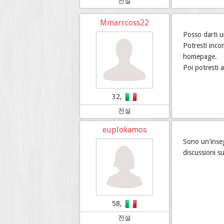
전설
Mmarrcoss22
Posso darti u
Potresti inco
homepage.
Poi potresti 
32,
전설
euplokamos
Sono un'inseg
discussioni s
58,
전설