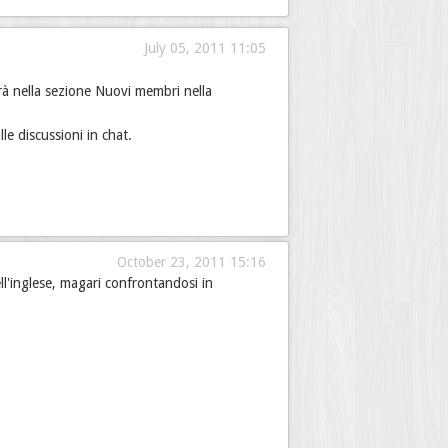
July 05, 2011 11:05
irà nella sezione Nuovi membri nella
e discussioni in chat.
October 23, 2011 15:16
l'inglese, magari confrontandosi in