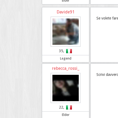
Elder
Davide91
Se volete far
35,
Legend
rebecca_rossi_
Scrivi davver
22,
Elder