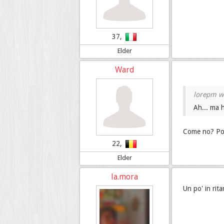
37,
Elder
Ward
Ah... ma 
Come no? Poss
22,
Elder
la.mora
Un po' in rit