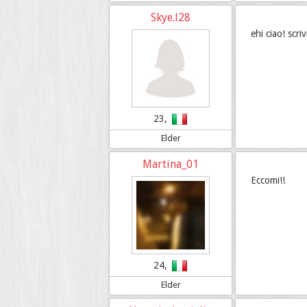
Skye.l28
ehi ciao! scri
23,
Elder
Martina_01
Eccomi!!
24,
Elder