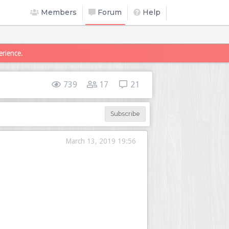
Members
Forum
Help
erience.
739
17
21
Subscribe
March 13, 2019 19:56