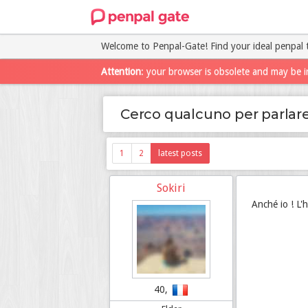
Welcome to Penpal-Gate! Find your ideal penpal 
Attention
: your browser is obsolete and may be i
Cerco qualcuno per parlare
1
2
latest posts
Sokiri
Anché io ! L'
40,