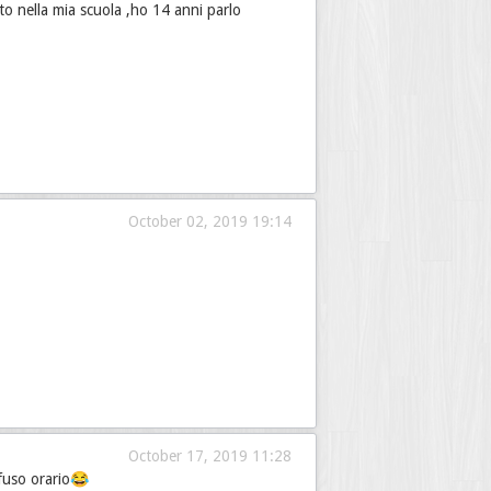
 nella mia scuola ,ho 14 anni parlo
October 02, 2019 19:14
October 17, 2019 11:28
 fuso orario😂