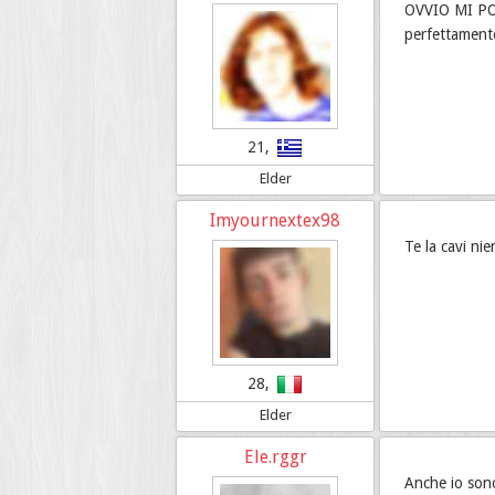
OVVIO MI POTR
perfettamente 
21,
Elder
Imyournextex98
Te la cavi nie
28,
Elder
Ele.rggr
Anche io sono