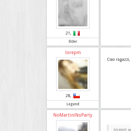
21,
Elder
lorepm
Ciao ragazzi,
28,
Legend
NoMartiniNoParty