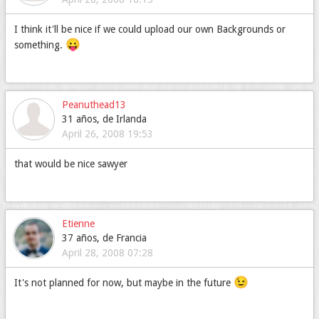
I think it'll be nice if we could upload our own Backgrounds or
😛
something.
Peanuthead13
31 años, de Irlanda
April 26, 2008 19:53
that would be nice sawyer
Etienne
37 años, de Francia
April 28, 2008 07:28
😉
It's not planned for now, but maybe in the future