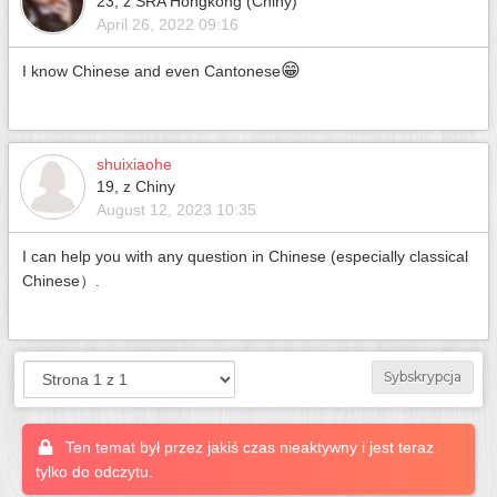
23, z SRA Hongkong (Chiny)
April 26, 2022 09:16
😁
I know Chinese and even Cantonese
shuixiaohe
19, z Chiny
August 12, 2023 10:35
I can help you with any question in Chinese (especially classical
Chinese）.
Sybskrypcja
Ten temat był przez jakiś czas nieaktywny i jest teraz
tylko do odczytu.