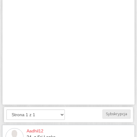
Sybskrypcja
Aadhil12