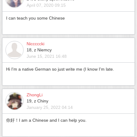
April 07, 2020 09:15
I can teach you some Chinese
Nicccccki
18, z Niemcy
June 15, 2021 16:48
Hi I'm a native German so just write me (I know I'm late.
ZhongLi
19, z Chiny
January 25, 2022 04:14
你好！I am a Chinese and I can help you.