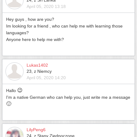
24, z Sri Lanka
April 05, 2020 13:18
Hey guys , how are you?
Im looking for a friend , who can help me with learning those
languages?
Anyone here to help me with?
Lukas1402
23, z Niemcy
April 05, 2020 14:20
😉
Hallo
I'm a native German who can help you, just write me a message
🙂
LilyPeng6
24, z Stany Zjednoczone