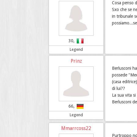
Cosa penso d
Sxo che se ne
in tribunale 
possiamo...se
30,
Legend
Prinz
Berlusconi ha
possede "Medi
(casa editrice
di lui??
La sua vita s
Berlusconi de
66,
Legend
Mmarrcoss22
Purtroppo non