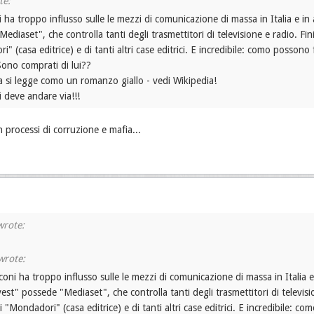
 ha troppo influsso sulle le mezzi di comunicazione di massa in Italia e in 
ediaset", che controlla tanti degli trasmettitori di televisione e radio. F
" (casa editrice) e di tanti altri case editrici. E incredibile: como possono 
Sono comprati di lui??
a si legge como un romanzo giallo - vedi Wikipedia!
 deve andare via!!!
n processi di corruzione e mafia...
coni ha troppo influsso sulle le mezzi di comunicazione di massa in Italia e 
vest" possede "Mediaset", che controlla tanti degli trasmettitori di televis
 "Mondadori" (casa editrice) e di tanti altri case editrici. E incredibile: co