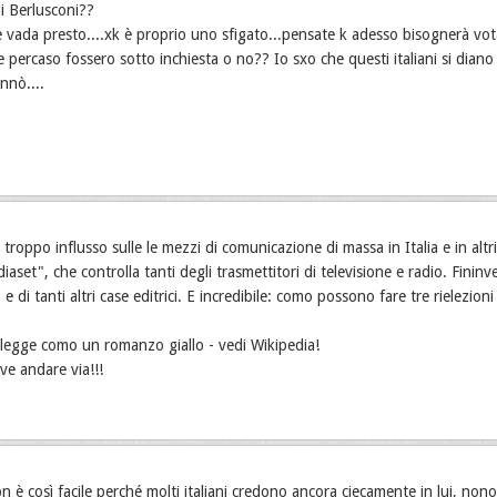
i Berlusconi??
 vada presto....xk è proprio uno sfigato...pensate k adesso bisognerà vota
se percaso fossero sotto inchiesta o no?? Io sxo che questi italiani si dian
nnò....
 troppo influsso sulle le mezzi di comunicazione di massa in Italia e in altr
aset", che controlla tanti degli trasmettitori di televisione e radio. Fin
) e di tanti altri case editrici. E incredibile: como possono fare tre rielezio
i legge como un romanzo giallo - vedi Wikipedia!
ve andare via!!!
 è così facile perché molti italiani credono ancora ciecamente in lui, nonos