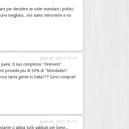
re per decidere se voler mandare i politici
o una svegliata...noi siamo minorenni e nn
June 06, 2011 19:19
i paesi: Il suo complesso "Fininvest"
invest possede piu di 50% di "Mondadori"
ni cosi tanta gente in Italia??? Sono comprati
June 06, 2011 20:12
tante ci abbia tutti gabbati per bene...