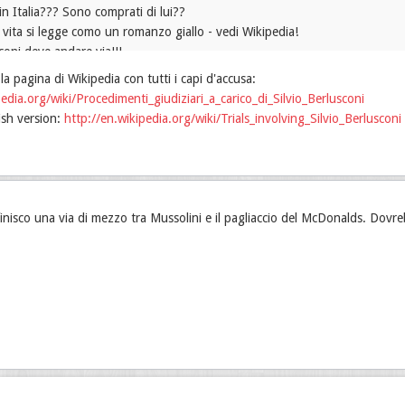
in Italia??? Sono comprati di lui??
 vita si legge como un romanzo giallo - vedi Wikipedia!
coni deve andare via!!!
la pagina di Wikipedia con tutti i capi d'accusa:
to in processi di corruzione e mafia...
ipedia.org/wiki/Procedimenti_giudiziari_a_carico_di_Silvio_Berlusconi
ish version:
http://en.wikipedia.org/wiki/Trials_involving_Silvio_Berlusconi
finisco una via di mezzo tra Mussolini e il pagliaccio del McDonalds. Dovr