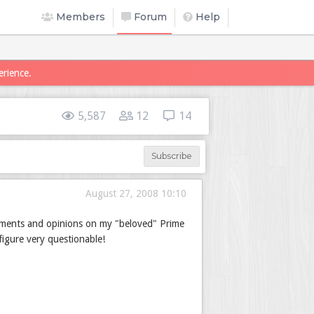
Members
Forum
Help
erience.
5,587
12
14
Subscribe
August 27, 2008 10:10
mments and opinions on my "beloved" Prime
figure very questionable!