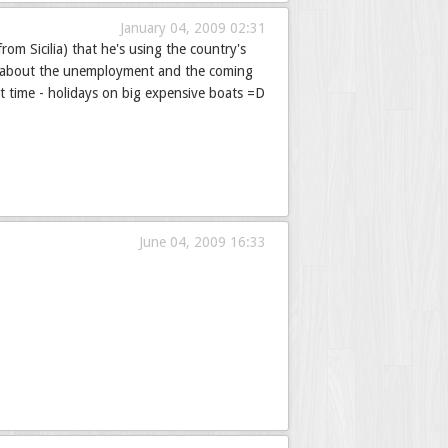
January 04, 2009 02:31
om Sicilia) that he's using the country's
i, about the unemployment and the coming
st time - holidays on big expensive boats =D
June 04, 2009 16:33