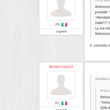
Berlusconi
possede "M
"Mondadori
Italia??? 
29,
La sua vit
Legend
Berlusconi
E' coinvolto i
Mmarrcoss22
Berlus
"Finin
32,
50% di
Legend