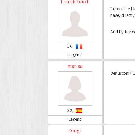
French-touch
I don't like 
have, directl
And by the wa
36,
Legend
mariaa
Berlusconi?
32,
Legend
Giugi