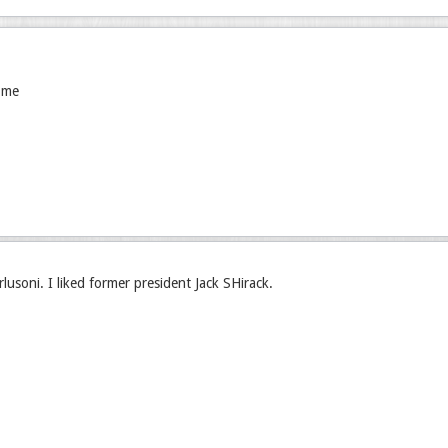
 me
rlusoni. I liked former president Jack SHirack.