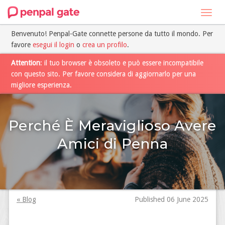
Toggl
navig
Benvenuto! Penpal-Gate connette persone da tutto il mondo. Per
favore
esegui il login
o
crea un profilo
.
Attention
: il tuo browser è obsoleto e può essere incompatibile
con questo sito. Per favore considera di aggiornarlo per una
migliore esperienza.
Perché È Meraviglioso Avere
Amici di Penna
« Blog
Published 06 June 2025