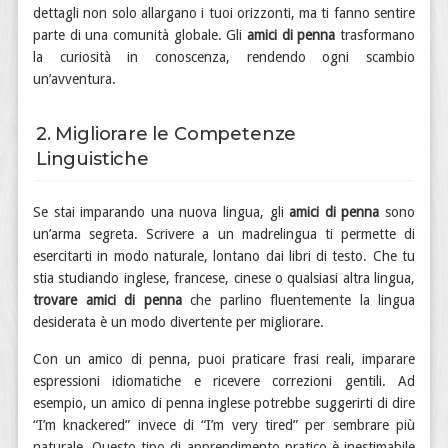
dettagli non solo allargano i tuoi orizzonti, ma ti fanno sentire
parte di una comunità globale. Gli
amici di penna
trasformano
la curiosità in conoscenza, rendendo ogni scambio
un’avventura.
2. Migliorare le Competenze
Linguistiche
Se stai imparando una nuova lingua, gli
amici di penna
sono
un’arma segreta. Scrivere a un madrelingua ti permette di
esercitarti in modo naturale, lontano dai libri di testo. Che tu
stia studiando inglese, francese, cinese o qualsiasi altra lingua,
trovare amici di penna
che parlino fluentemente la lingua
desiderata è un modo divertente per migliorare.
Con un amico di penna, puoi praticare frasi reali, imparare
espressioni idiomatiche e ricevere correzioni gentili. Ad
esempio, un amico di penna inglese potrebbe suggerirti di dire
“I’m knackered” invece di “I’m very tired” per sembrare più
naturale. Questo tipo di apprendimento pratico è inestimabile