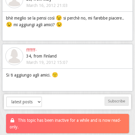
March 16, 2012 21:03
😉
bhè meglio se la pensi così
si perchè no, mi farebbe piacere..
😉
😉
mi aggiungi agli amici?
ffffff-
34, from Finland
March 19, 2012 15:07
🙂
Si ti aggiungo agli amici.
Subscribe
This topic has been inactive for a while and is now read-
only.