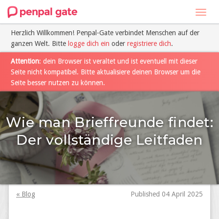
Toggl
navig
Herzlich Willkommen! Penpal-Gate verbindet Menschen auf der
ganzen Welt. Bitte
logge dich ein
oder
registriere dich
.
Attention
: dein Browser ist veraltet und ist eventuell mit dieser
Seite nicht kompatibel. Bitte aktualisiere deinen Browser um die
Seite besser nutzen zu können.
Wie man Brieffreunde findet:
Der vollständige Leitfaden
« Blog
Published 04 April 2025