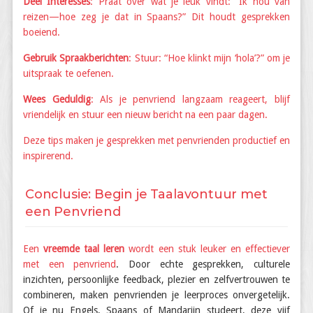
Deel Interesses
: Praat over wat je leuk vindt: “Ik hou van
reizen—hoe zeg je dat in Spaans?” Dit houdt gesprekken
boeiend.
Gebruik Spraakberichten
: Stuur: “Hoe klinkt mijn ‘hola’?” om je
uitspraak te oefenen.
Wees Geduldig
: Als je penvriend langzaam reageert, blijf
vriendelijk en stuur een nieuw bericht na een paar dagen.
Deze tips maken je gesprekken met penvrienden productief en
inspirerend.
Conclusie: Begin je Taalavontuur met
een Penvriend
Een
vreemde taal leren
wordt een stuk leuker en effectiever
met een
penvriend
. Door echte gesprekken, culturele
inzichten, persoonlijke feedback, plezier en zelfvertrouwen te
combineren, maken penvrienden je leerproces onvergetelijk.
Of je nu Engels, Spaans of Mandarijn studeert, deze vijf