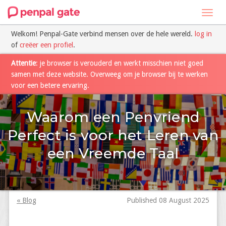
Toggl
navig
Welkom! Penpal-Gate verbind mensen over de hele wereld.
log in
of
creëer een profiel
.
Attentie
: je browser is verouderd en werkt misschien niet goed
samen met deze website. Overweeg om je browser bij te werken
voor een betere ervaring.
Waarom een Penvriend
Perfect is voor het Leren van
een Vreemde Taal
« Blog
Published 08 August 2025