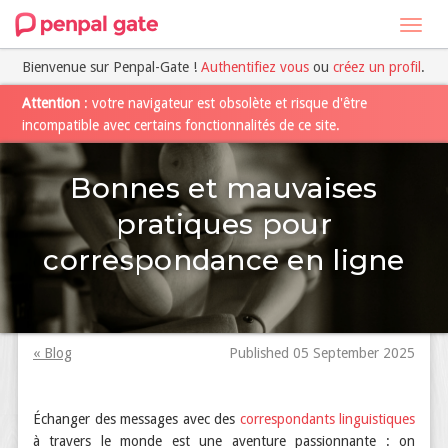
Toggl
navig
Bienvenue sur Penpal-Gate !
Authentifiez vous
ou
créez un profil
.
Attention
: votre navigateur est obsolète et risque d'être
incompatible avec certains fonctionnalités de ce site.
Bonnes et mauvaises
pratiques pour
correspondance en ligne
« Blog
Published 05 September 2025
Échanger des messages avec des
correspondants linguistiques
à travers le monde est une aventure passionnante : on